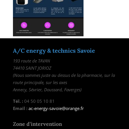
A/C energy & technics Savoie
193 route de TAVAN
74410 SAINT JORIOZ
(Nous sommes juste au dessus de la pharmacie, sur la
route principale, sur les axes
Annecy, Sévrier, Doussard, Faverges)
Tél. :
04 50 05 10 81
Email :
ac-energy-savoie@orange.fr
Zone d’intervention