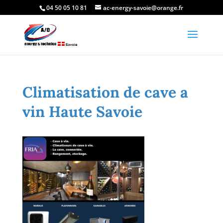
04 50 05 10 81
ac-energy-savoie@orange.fr
Climatisation de cave a
vin Haute Savoie