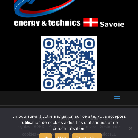
En poursuivant votre navigation sur ce site, vous acceptez
© Copyright
808
2026 –
Les Entreprises Locales
–
Mentions
l'utilisation de cookies à des fins statistiques et de
Légales – RGPD – Protection de la vie privée – Gestion des
personnalisation.
cookies – Médiateur de la consommation – BlocTEL