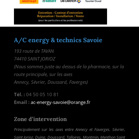
A/C energy & technics Savoie
193 route de TAVAN
74410 SAINT JORIOZ
(Nous sommes juste au dessus de la pharmacie, sur la
route principale, sur les axes
Annecy, Sévrier, Doussard, Faverges)
Tél. :
04 50 05 10 81
Email :
ac-energy-savoie@orange.fr
Zone d’intervention
Principalement sur les axes entre Annecy et Faverges. Sévrier,
Saint Jorioz, Duing, Doussard, Talloires, Montmin, Menthon Saint