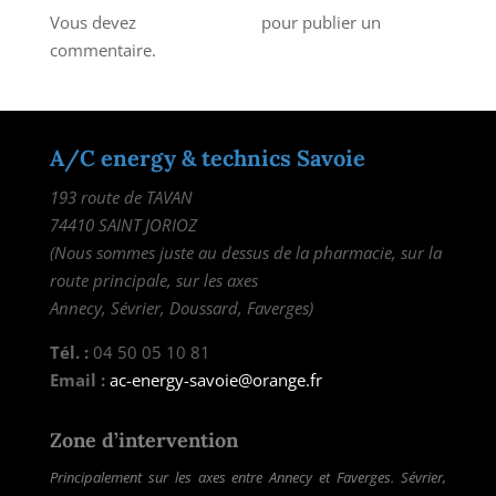
Vous devez
vous connecter
pour publier un
commentaire.
A/C energy & technics Savoie
193 route de TAVAN
74410 SAINT JORIOZ
(Nous sommes juste au dessus de la pharmacie, sur la
route principale, sur les axes
Annecy, Sévrier, Doussard, Faverges)
Tél. :
04 50 05 10 81
Email :
ac-energy-savoie@orange.fr
Zone d’intervention
Principalement sur les axes entre Annecy et Faverges. Sévrier,