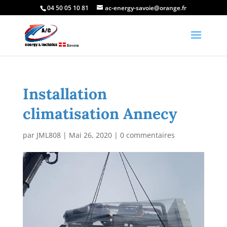
04 50 05 10 81
ac-energy-savoie@orange.fr
Installation
climatisation Annecy
par
JML808
|
Mai 26, 2020
|
0 commentaires