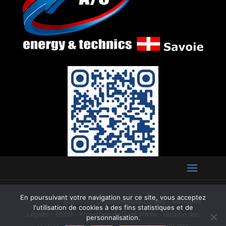
En poursuivant votre navigation sur ce site, vous acceptez
© Copyright
808
2026 –
Les Entreprises Locales
–
Mentions
l'utilisation de cookies à des fins statistiques et de
Légales – RGPD – Protection de la vie privée – Gestion des
personnalisation.