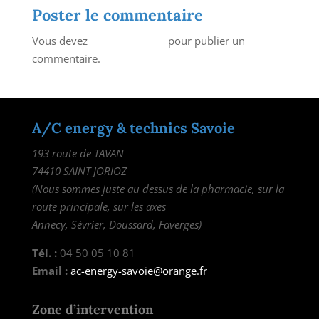
Poster le commentaire
Vous devez
vous connecter
pour publier un
commentaire.
A/C energy & technics Savoie
193 route de TAVAN
74410 SAINT JORIOZ
(Nous sommes juste au dessus de la pharmacie, sur la
route principale, sur les axes
Annecy, Sévrier, Doussard, Faverges)
Tél. :
04 50 05 10 81
Email :
ac-energy-savoie@orange.fr
Zone d’intervention