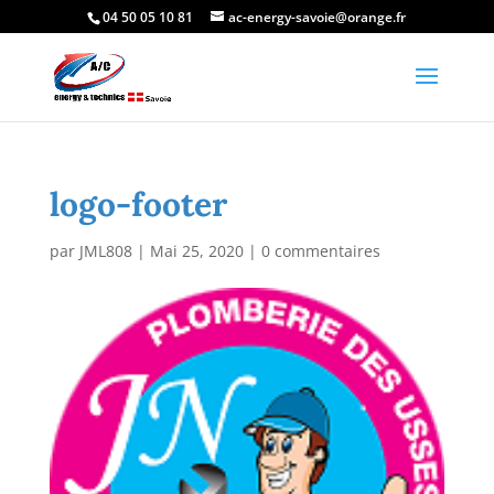
04 50 05 10 81
ac-energy-savoie@orange.fr
logo-footer
par
JML808
|
Mai 25, 2020
|
0 commentaires