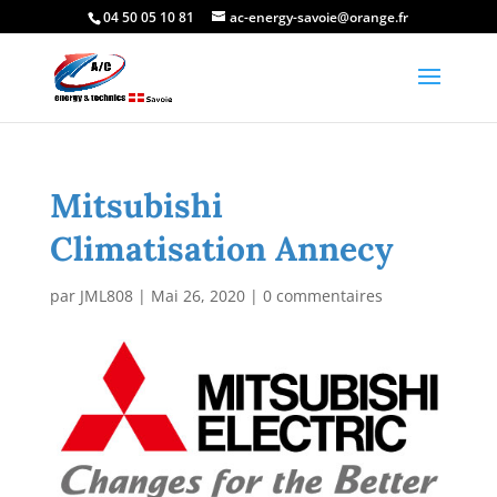
04 50 05 10 81
ac-energy-savoie@orange.fr
Mitsubishi
Climatisation Annecy
par
JML808
|
Mai 26, 2020
|
0 commentaires