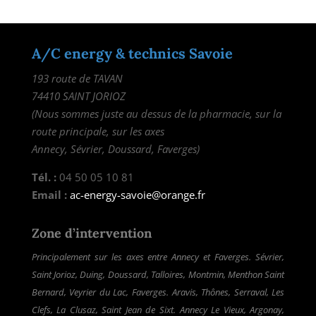
A/C energy & technics Savoie
193 route de TAVAN
74410 SAINT JORIOZ
(Nous sommes juste au dessus de la pharmacie, sur la
route principale, sur les axes
Annecy, Sévrier, Doussard, Faverges)
Tél. :
04 50 05 10 81
Email :
ac-energy-savoie@orange.fr
Zone d’intervention
Principalement sur les axes entre Annecy et Faverges. Sévrier,
Saint Jorioz, Duing, Doussard, Talloires, Montmin, Menthon Saint
Bernard, Veyrier du Lac, Faverges. Aravis, Thônes, Serraval, Les
Clefs, La Clusaz, Saint Jean de Sixt. Annecy Le Vieux, Argonay,