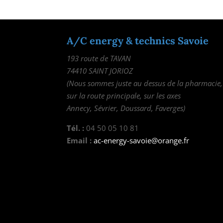
A/C energy & technics Savoie
193 route de TAVAN
74410 SAINT JORIOZ
(Nous sommes juste au dessus de la pharmacie,
sur la route principale, sur les axes
Annecy, Sévrier, Doussard, Faverges)
Tél. :
04 50 05 10 81
Email :
ac-energy-savoie@orange.fr