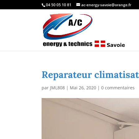
04 50 05 10 81
ac-energy-savoie@orange.fr
Reparateur climatisa
par
JML808
|
Mai 26, 2020
|
0 commentaires