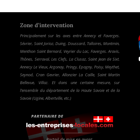
Zone d’intervention
Principalement sur les axes entre Annecy et Faverges.
Sévrier, Saint Jorioz, Duing, Doussard, Talloires, Montmin,
Menthon Saint Bernard, Veyrier du Lac, Faverges. Aravis,
Thônes, Serraval, Les Clefs, La Clusaz, Saint Jean de Sixt.
Annecy Le Vieux, Argonay, Pringy, Epagny, Poisy, Meythet,
Seynod, Cran Gevrier, Allonzier La Caille, Saint Martin
Bellevue, Villaz. Et dans une certaine mesure, sur
l’ensemble du département de la Haute Savoie et de la
Savoie (Ugine, Albertville, etc.)